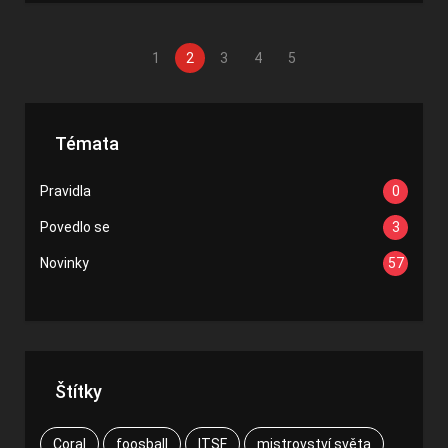
1
2
3
4
5
Témata
Pravidla
0
Povedlo se
3
Novinky
57
Štítky
Coral
foosball
ITSF
mistrovství světa