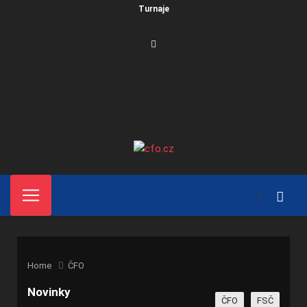
Turnaje
Home
ČFO
Novinky
ČFO
FSČ