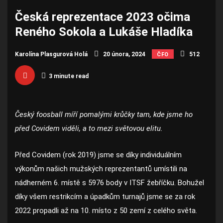
Česká reprezentace 2023 očima
Reného Sokola a Lukáše Hladíka
Karolína Plasgurová Holá
20 února, 2024
512
ČFO
3 minute read
Český foosball míří pomalými krůčky tam, kde jsme ho
před Covidem viděli, a to mezi světovou elitu.
Před Covidem (rok 2019) jsme se díky individuálním
výkonům našich mužských reprezentantů umístili na
nádherném 6. místě s 5976 body v ITSF žebříčku. Bohužel
díky všem restrikcím a úpadkům turnajů jsme se za rok
2022 propadli až na 10. místo z 50 zemí z celého světa.