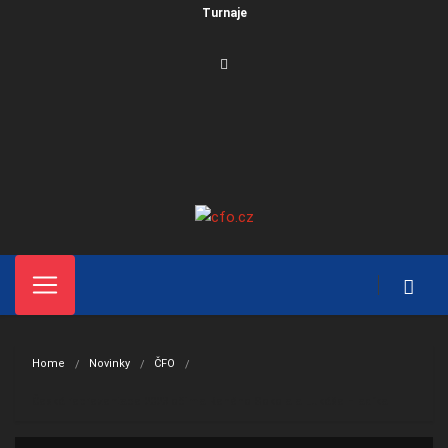
Turnaje
Home
Novinky
ČFO
Česká reprezentace 2023 očima Reného Sokola a Lukáše Hladíka