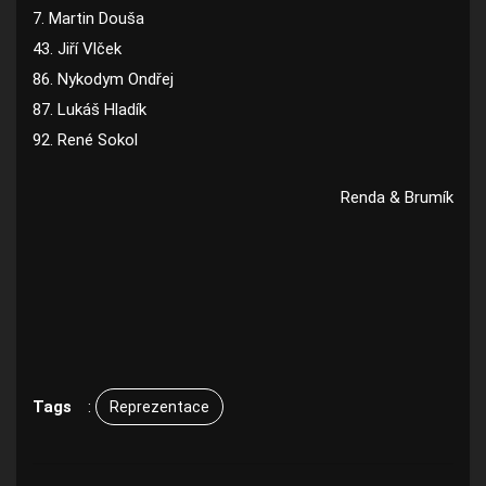
7. Martin Douša
43. Jiří Vlček
86. Nykodym Ondřej
87. Lukáš Hladík
92. René Sokol
Renda & Brumík
Tags
:
Reprezentace