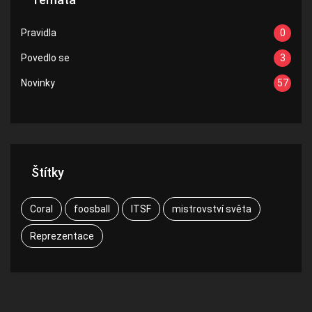
Pravidla
0
Povedlo se
3
Novinky
57
Štítky
Coral
foosball
ITSF
mistrovství světa
Reprezentace