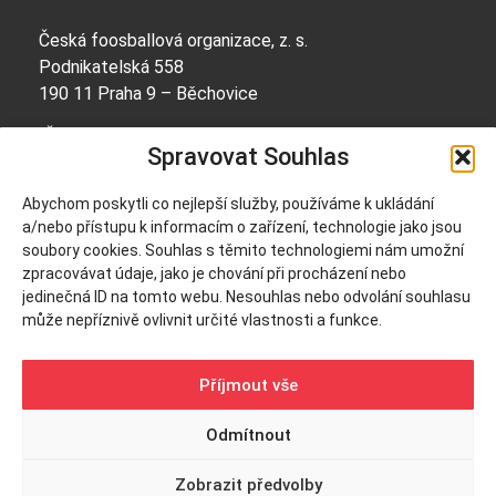
Česká foosballová organizace, z. s.
Podnikatelská 558
190 11 Praha 9 – Běchovice
IČO: 69056668
Spravovat Souhlas
Bankovní spojení:
Abychom poskytli co nejlepší služby, používáme k ukládání
2600284501/2010
a/nebo přístupu k informacím o zařízení, technologie jako jsou
soubory cookies. Souhlas s těmito technologiemi nám umožní
zpracovávat údaje, jako je chování při procházení nebo
info@cfo.cz
jedinečná ID na tomto webu. Nesouhlas nebo odvolání souhlasu
+420 604 252 314
může nepříznivě ovlivnit určité vlastnosti a funkce.
Příjmout vše
Odmítnout
© 2025, ČFO. Všechna práva vyhrazena. | O WordPress se
Zobrazit předvolby
stará
Softmedia