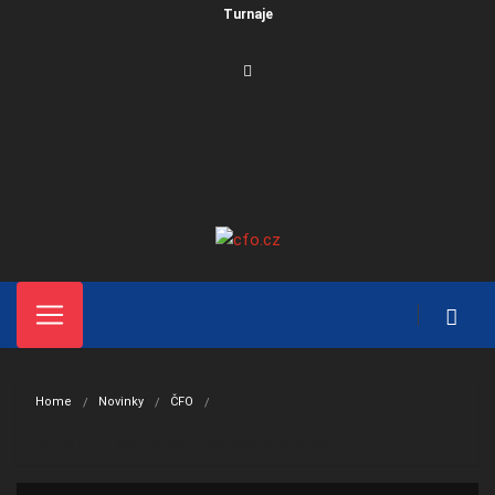
Turnaje
Home
Novinky
ČFO
Kontrola přihlášek na WCH a WC 2025 do 28.2.2025