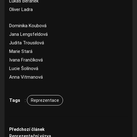
Lukáš Beránek
Oliver Ladra
Dominika Koubová
Jana Lengsfeldová
Judita Trousilová
Marie Stará
Ivana Frančíková
Lucie Šolínová
Anna Vitmanová
Tags
:
Reprezentace
Předchozí článek
Reprezentační výzva