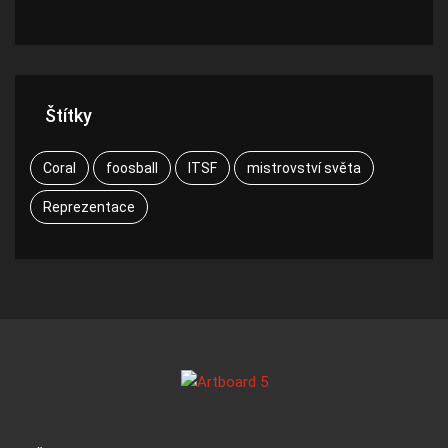
Štítky
Coral
foosball
ITSF
mistrovství světa
Reprezentace