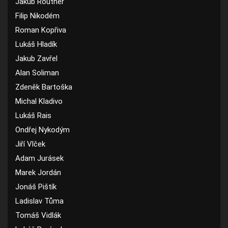
Jakub Routner
Filip Nikodém
Roman Kopřiva
Lukáš Hladík
Jakub Zavřel
Alan Soliman
Zdeněk Bartoška
Michal Kladivo
Lukáš Rais
Ondřej Nykodým
Jiří Vlček
Adam Jurásek
Marek Jordán
Jonáš Pištík
Ladislav Tůma
Tomáš Vidlák