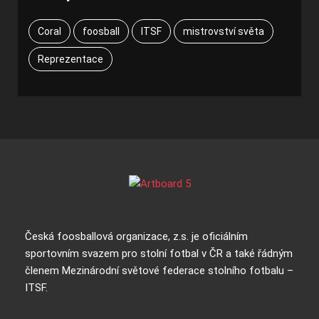
Coral
foosball
ITSF
mistrovství světa
Reprezentace
Česká foosballová organizace, z.s. je oficiálním
sportovním svazem pro stolní fotbal v ČR a také řádným
členem Mezinárodní světové federace stolního fotbalu –
ITSF.