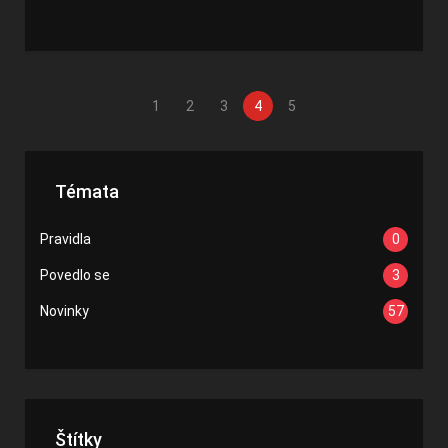
1
2
3
4
5
Témata
Pravidla
0
Povedlo se
3
Novinky
57
Štítky