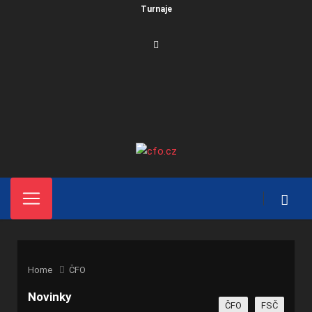
Turnaje
Home
ČFO
Novinky
ČFO
FSČ