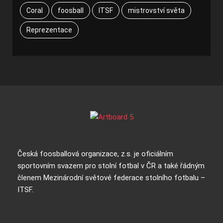
Coral
foosball
ITSF
mistrovství světa
Reprezentace
Česká foosballová organizace, z.s. je oficiálním
sportovním svazem pro stolní fotbal v ČR a také řádným
členem Mezinárodní světové federace stolního fotbalu –
ITSF.