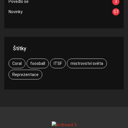
Povedlo se
3
Novinky
57
Štítky
Coral
foosball
ITSF
mistrovství světa
Reprezentace