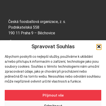
Česká foosballová organizace, z. s.
Podnikatelská 558
190 11 Praha 9 – Běchovice
IČO: 69056668
Spravovat Souhlas
Bankovní spojení:
Abychom poskytli co nejlepší služby, používáme k ukládání
2600284501/2010
a/nebo přístupu k informacím o zařízení, technologie jako jsou
soubory cookies. Souhlas s těmito technologiemi nám umožní
zpracovávat údaje, jako je chování při procházení nebo
info@cfo.cz
jedinečná ID na tomto webu. Nesouhlas nebo odvolání souhlasu
+420 604 252 314
může nepříznivě ovlivnit určité vlastnosti a funkce.
Příjmout vše
Odmítnout