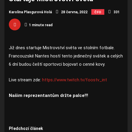
Karolína Plasgurová Holá
28 června, 2022
331
ČFO
1 minute read
Již dnes startuje Mistrovství světa ve stolním fotbale.
Francouzské Nantes hostí tento jedinečný svátek a celých
6 dní budou čeští sportovci bojovat o cenné kovy.
Live stream zde:
https://www.twitch.tv/foostv_int
Našim reprezentantům držte palce!!!
Předchozí článek