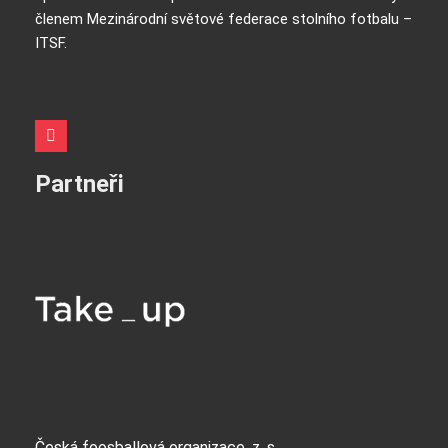
členem Mezinárodní světové federace stolního fotbalu –
ITSF.
Partneři
Česká foosballová organizace, z. s.