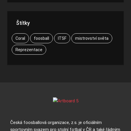
Štítky
Coral
foosball
ITSF
mistrovství světa
Reprezentace
Česká foosballová organizace, z.s. je oficiálním
sportovním svazem pro stolní fotbal v ČR a také řádným