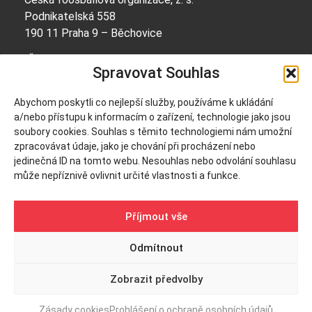
Podnikatelská 558
190 11 Praha 9 – Běchovice
IČO: 69056668
Spravovat Souhlas
Bankovní spojení:
Abychom poskytli co nejlepší služby, používáme k ukládání
2600284501/2010
a/nebo přístupu k informacím o zařízení, technologie jako jsou
soubory cookies. Souhlas s těmito technologiemi nám umožní
zpracovávat údaje, jako je chování při procházení nebo
info@cfo.cz
jedinečná ID na tomto webu. Nesouhlas nebo odvolání souhlasu
+420 604 252 314
může nepříznivě ovlivnit určité vlastnosti a funkce.
Příjmout vše
Odmítnout
© 2025, ČFO. Všechna práva vyhrazena. | O WordPress se
Zobrazit předvolby
stará
Softmedia
Zásady cookies
Prohlášení o ochraně osobních údajů