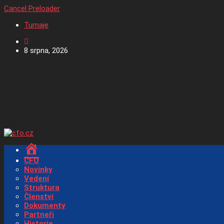
Cancel Preloader
Turnaje
8 srpna, 2026
Home
ČFO
Novinky
Vedení
Struktura
Členství
Dokumenty
Partneři
Historie