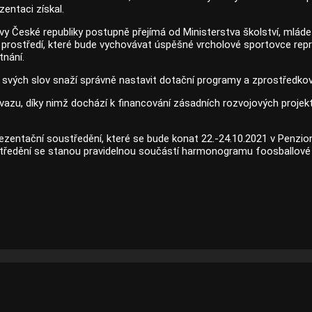
entaci získal.
ávy České republiky postupně přejímá od Ministerstva školství, mlá
rostředí, které bude vychovávat úspěšné vrcholové sportovce repreze
tnání.
 svých slov snaží správně nastavit dotační programy a zprostředko
azu, díky nimž dochází k financování zásadních rozvojových projekt
rezentační soustředění, které se bude konat 22.-24.10.2021 v Penzi
středění se stanou pravidelnou součástí harmonogramu foosballové