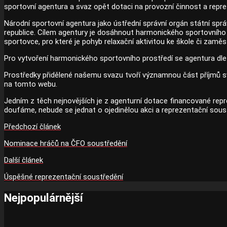
sportovní agentura a svaz opět dotaci na provozní činnost a reprez
Národní sportovní agentura jako ústřední správní orgán státní spr
republice. Cílem agentury je dosáhnout harmonického sportovního p
sportovce, pro které je pohyb relaxační aktivitou ke škole či zaměs
Pro vytvoření harmonického sportovního prostředí se agentura dle
Prostředky přidělené našemu svazu tvoří významnou část příjmů sv
na tomto webu.
Jedním z těch nejnovějších je z agenturní dotace financované rep
doufáme, nebude se jednat o ojedinělou akci a reprezentační sou
Předchozí článek
Nominace hráčů na ČFO soustředění
Další článek
Úspěšné reprezentační soustředění
Nejpopulárnější