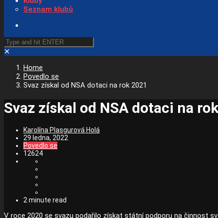
Kluby
Seznam klubů
✕
Home
Povedlo se
Svaz získal od NSA dotaci na rok 2021
Svaz získal od NSA dotaci na ro
Karolína Plasgurová Holá
29 ledna, 2022
Povedlo se
12624
2 minute read
V roce 2020 se svazu podařilo získat státní podporu na činnost sv