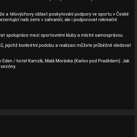
deže a tělovýchovy oblast poskytování podpory ve sportu v České
ntující naši zemi v zahraničí, ale i podporovat rekreační
vat spolupráce mezi sportovními kluby a místní samosprávou.
ů, jejichž konkrétní podobu a realizaci můžete průběžně sledovat
on Eden / hotel Kamzík, Malá Morávka (Karlov pod Pradědem). Jak
 sezóny.