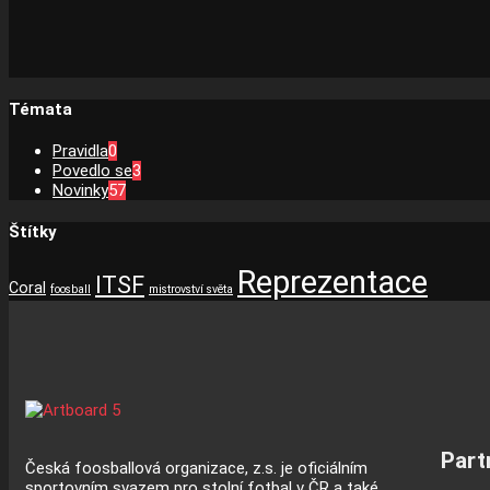
Témata
Pravidla
0
Povedlo se
3
Novinky
57
Štítky
Reprezentace
ITSF
Coral
foosball
mistrovství světa
Part
Česká foosballová organizace, z.s. je oficiálním
sportovním svazem pro stolní fotbal v ČR a také