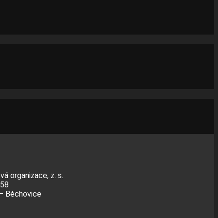
á organizace, z. s.
558
 – Běchovice