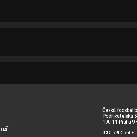
Česká foosballov
Podnikatelská 
190 11 Praha 9
neři
IČO: 69056668