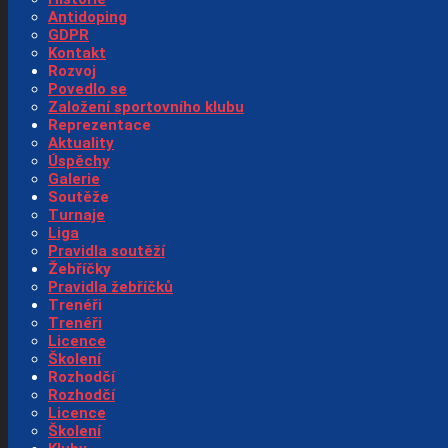
Antidoping
GDPR
Kontakt
Rozvoj
Povedlo se
Založení sportovního klubu
Reprezentace
Aktuality
Úspěchy
Galerie
Soutěže
Turnaje
Liga
Pravidla soutěží
Žebříčky
Pravidla žebříčků
Trenéři
Trenéři
Licence
Školení
Rozhodčí
Rozhodčí
Licence
Školení