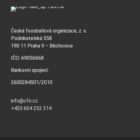
Česká foosballová organizace, z. s.
Podnikatelská 558
190 11 Praha 9 – Běchovice
IČO: 69056668
Bankovní spojení:
2600284501/2010
info@cfo.cz
+420 604 252 314