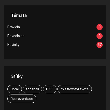
Témata
Pravidla
0
Povedlo se
3
Novinky
57
Štítky
Coral
foosball
ITSF
mistrovství světa
Reprezentace